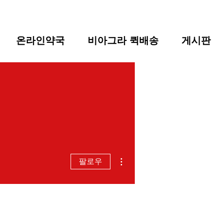
온라인약국
비아그라 퀵배송
게시판
더보기
팔로우