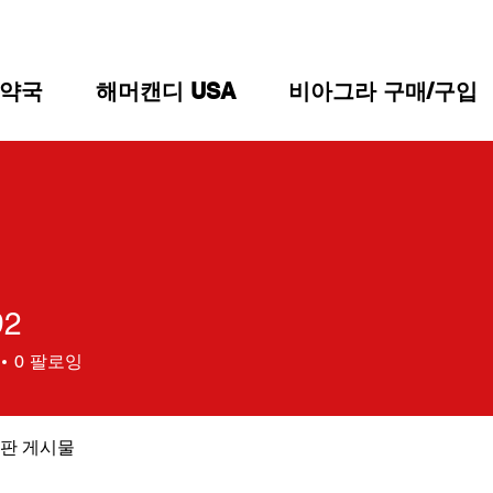
약국
해머캔디 USA
비아그라 구매/구입
92
0
팔로잉
판 게시물