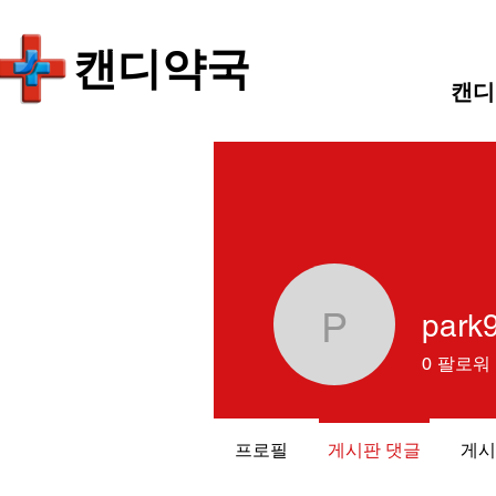
​캔디약국
캔디
park
park92
0
팔로워
프로필
게시판 댓글
게시