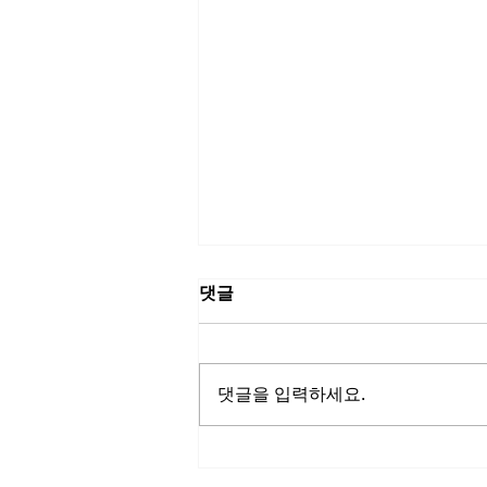
댓글
댓글을 입력하세요.
비닉스유통기한, 평범한 일상
을 무너뜨리는 의외의 원인