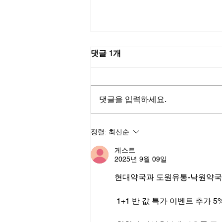
댓글 1개
댓글을 입력하세요.
비아그라정품종류 - 자신감의
정렬:
최신순
무게, 그리고 관계의 거리감
게스트
2025년 9월 09일
현대약국과 도원유통-낙원약국
 1+1 반 값 특가 이벤트 추가 5