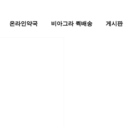
온라인약국
비아그라 퀵배송
게시판