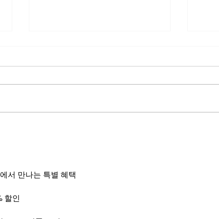
비아그라와알코올, 연인이 먼
비아
저 눈치채는 미묘한 온도 차이
않아
직관
에서 만나는 특별 혜택
% 할인