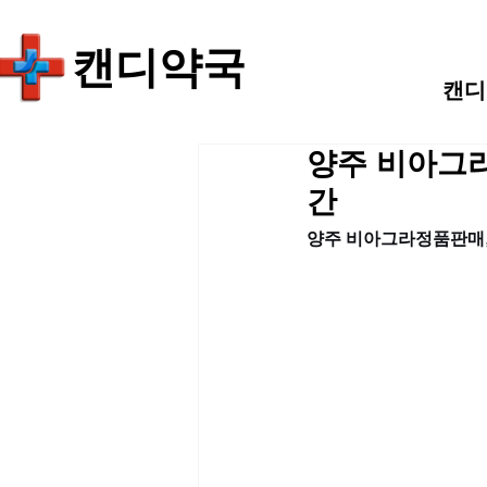
​캔디약국
캔디
양주 비아그라
간
양주 비아그라정품판매,