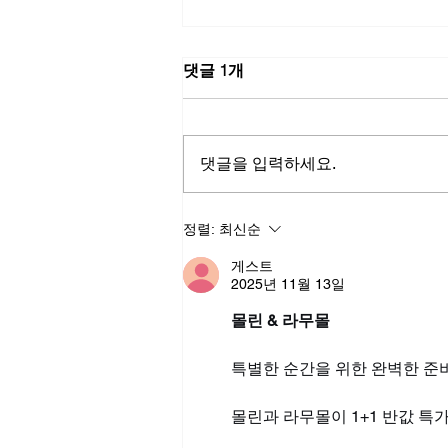
댓글 1개
댓글을 입력하세요.
비아그라정품종류 - 자신감의
정렬:
최신순
무게, 그리고 관계의 거리감
게스트
2025년 11월 13일
몰린 & 라무몰
특별한 순간을 위한 완벽한 준비
몰린과 라무몰이 1+1 반값 특