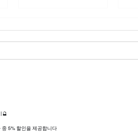
비아그라와알코올, 연인이 먼
비아
저 눈치채는 미묘한 온도 차이
않아
직관
🔮
가 중 5% 할인을 제공합니다