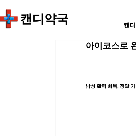
​캔디약국
캔디
아이코스로 완
남성 활력 회복, 정말 