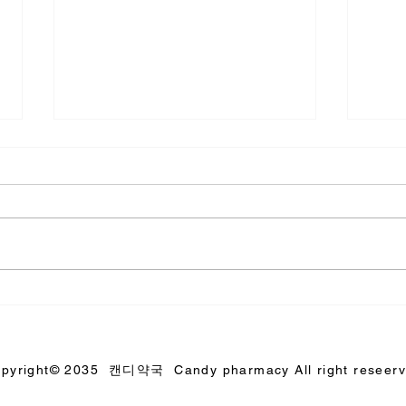
수입시알리스먹는법, 관계의
비아
품격은 배려에서 시작됩니다
무게
pyright© 2035 캔디약국 Candy pharmacy All right reseer