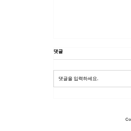
댓글
댓글을 입력하세요.
비닉스유통기한, 평범한 일상
을 무너뜨리는 의외의 원인
Co