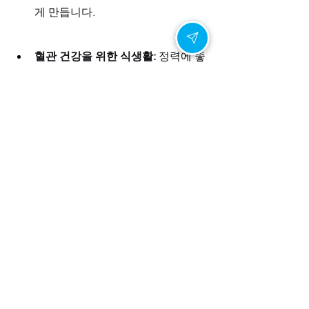
게 만듭니다.
혈관 건강을 위한 식생활:
 정력에 좋
은 음식으로는 아연이 풍부한 굴, 견
과류, 호박씨와 혈액순환에 도움을 
주는 마늘, 부추, 토마토 등이 있습니
다. 특히 마늘의 알리신 성분은 혈액
순환을 원활하게 하고 남성호르몬
인 테스토스테론 수치를 증가시켜 
줍니다.
함께하는 운동 습관:
 규칙적인 유산
소 운동(조깅, 자전거, 수영)은 혈액
순환 개선에 도움이 되며, 스쿼트, 데