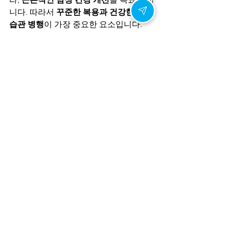
니다. 따라서 
꾸준한 복용과 건강한 생활 
습관 병행
이 가장 중요한 요소입니다.
💕
냉정과 열정 사이 - 비맥스로 완성하
는 남성의 자신감
남성의 삶은 
냉정한 현실
과 
뜨거운 열
정
 사이에서 균형을 찾아가는 과정입니
다. 성기능 저하와 크기에 대한 고민이 있
다면, 비맥스가 그 해결책이 될 수 있습니
다.
비맥스는 
강력한 발기력, 자연스러운 성
기 확대, 성적 활력 증진
을 통해 남성이 
자신감을 되찾을 수 있도록 돕는 솔루션
입니다.