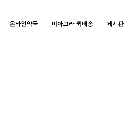
온라인약국
비아그라 퀵배송
게시판