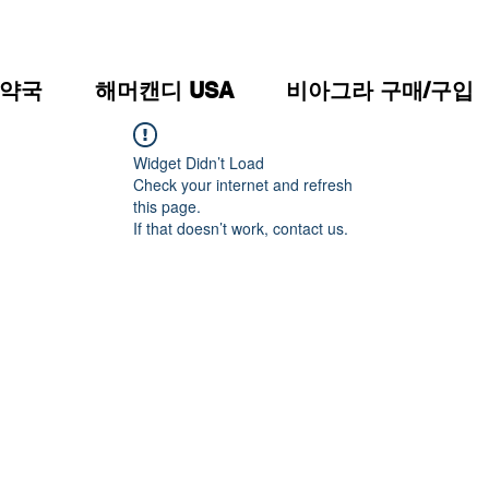
약국
해머캔디 USA
비아그라 구매/구입
Widget Didn’t Load
Check your internet and refresh
this page.
If that doesn’t work, contact us.