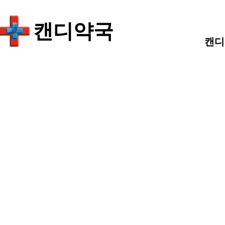
​캔디약국
캔디